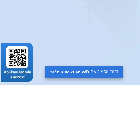
JADWAL BANK