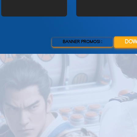
DOW
BANNER PROMOSI :