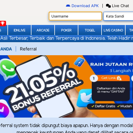
Download APK
Live Chat
O
S
IDNLIVE
ARCADE
POKER
TOGEL
LIVE CASINO
T
dan Terpercaya di Indonesia. Telah Hadir minigames terbaru Gam
Referral
RANDA
ferral system tidak dipungut biaya apapun. Hanya dengan modal o
mengecek keuntungan Anda yang dapat dilihat secara o