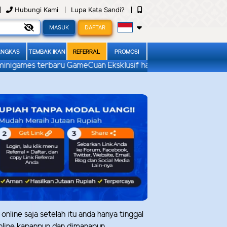
Hubungi Kami
Lupa Kata Sandi?
DAFTAR
ANGKAS
TEMBAK IKAN
REFERRAL
PROMOSI
eCuan Eksklusif hanya di PIONBET, 100% gratis! Buruan main dan 
nline saja setelah itu anda hanya tinggal
nline kapanpun dan dimanapun.