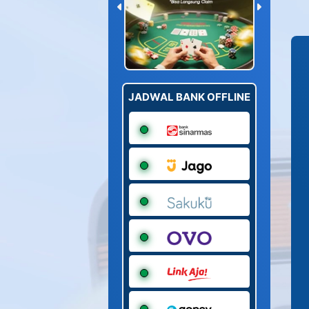
JADWAL BANK OFFLINE